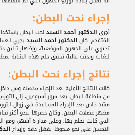
أنه يمكن إعادة توزيع الدهون التي تم شفطها 
إجراء نحت البطن:
أجرى
الدكتور أحمد السيد
نحت البطن باستخدام
المُتقدم. كان
الدكتور أحمد السيد
يجري العملي
تحتوي على الدهون الموضعية، وإظهار تباين دق
للغاية وبدقة عالية تحقق حلم هذه الشابة بمظه
نتائج إجراء نحت البطن:
كانت النتائج الأولية بعد الإجراء مذهلة ومن دا
من منطقة البطن. بعد مرور أسبوعين، زال التورم
مشد خاص بعد الإجراء للمساعدة في زوال التورم
مظهر عضلات البطن، وكان خصرها يبدو أكثر نحافة 
التي كانت تحلم بها.
التحسن على نحو ملحوظ. بفضل دقة وإبداع
الدك