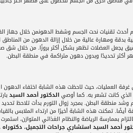
في مناطق أخرى من الجسم للحصول على مظهر أكثر جاذبية
 أحدث تقنيات نحت الجسم وشفط الدهونمن خلال جهاز الفي
ة بدقة ومهارة عالية من خلال إزالة الدهون من المناطق ا
يق يجعل العضلات تظهر بشكل أكثر بروزًا. من خلال شق صغ
ر أكثر تحديدًا وبدون دهون متراكمة في منطقة البطن.
خل غرفة العمليات، حيث لاحظت هذه الشابة اختفاء الدهون ال
 الذي كانت تشعر به. كما أوصي
الدكتور أحمد السيد
بارتد
 وشد منطقة البطن. بمجرد زوال التورم بدأت تلاحظ تحديد
أيضًا. تمكنت هذه الشابة أخيرًا من ارتداء الملابس بالقي
 وعلى مدار 6 أشهر، ومع الالتزام بممارسة الرياضة والنظام الغذائي المتوازن، استم
تور أحمد السيد استشاري جراحات التجميل، دكتوراه ج