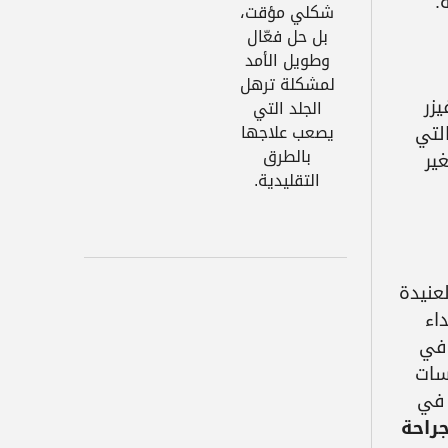
.
شكلي مؤقت،
بل حل فعّال
وطويل الأمد
لمشكلة ترهل
زر
الجلد التي
لتي
يصعب علاجها
بالطرق
ير
التقليدية.
عنيدة
اء
 في
اسات
رت في
راحة