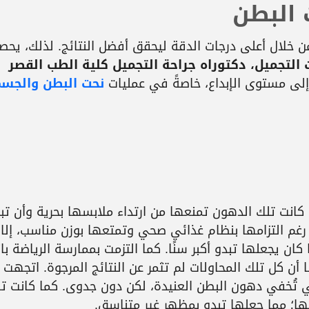
ت البطن
 من خلال أعلى درجات الدقة ليحقق أفضل النتائج. لذلك، يحص
التجميل، دكتوراه جراحة التجميل كلية الطب القصر
إلى مستوى الإبداع، خاصةً في عمليات
نحت البطن والجس
كانت تلك الدهون تمنعها من ارتداء ملابسها بحرية وأن تب
رغم التزامها بنظام غذائي صحي وتمتعها بوزن مناسب، إلا 
 يجعلها تبدو أكبر سنًا. كما التزمت بممارسة الرياضة بان
لا أن كل تلك المحاولات لم تثمر عن النتائج المرجوة. اتجهت
تي تُخفي دهون البطن العنيدة، لكن دون جدوى. كما كانت ت
ها؛ مما جعلها تبدو بمظهر غير متناسق.