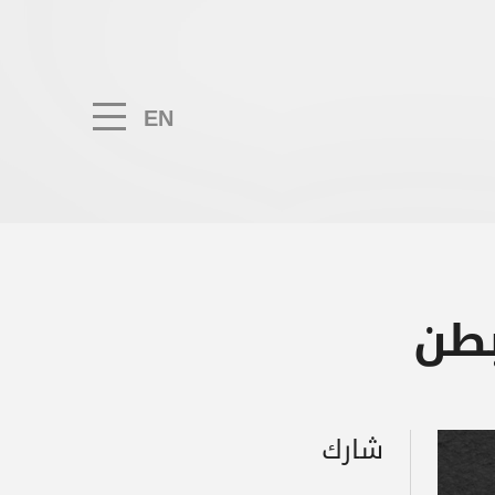
EN
بطن
شارك