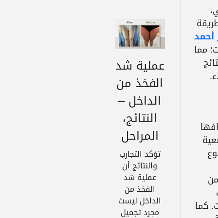
،
ريقة
 أحمد
؛ مما
ائج
عملية شد
ء.
الفخذ من
الداخل –
النتائج،
افها
المراحل
عية
وع
تؤكد التجارب
والنتائج أن
عملية شد
من
الفخذ من
الداخل ليست
. كما
مجرد تجميل