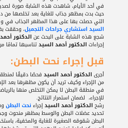
في أحد الأيام، شاهدت هذه الشابة صورة لصدي
حيث بدت بمظهر جذاب للغاية بعد تخلصها من ده
التي حصلت بها على هذا المظهر الجذاب في وق
السيد استشاري جراحات التجميل
، وحققت بف
شجع هذه الشابة على البحث عن
الدكتور أحمد
إجراءات
الدكتور أحمد السيد
تناسبها تمامًا من
قبل إجراء نحت البطن:
أجرى
الدكتور أحمد السيد
فحصًا دقيقًا لمنطقة
من الإجراء وكيف تريد أن يكون مظهرها بعد الإجرا
في منطقة البطن لا يمكن التخلص منها بالرياضة
للإجراء، لضمان استمرار النتائج.
رشح
الدكتور أحمد السيد
إجراء
نحت البطن
وهو
تحديد عضلات البطن والوسط بمظهر منحوت وجذاب.
البطن شقوقه الصغيرة للغاية والمخفية، باستخ