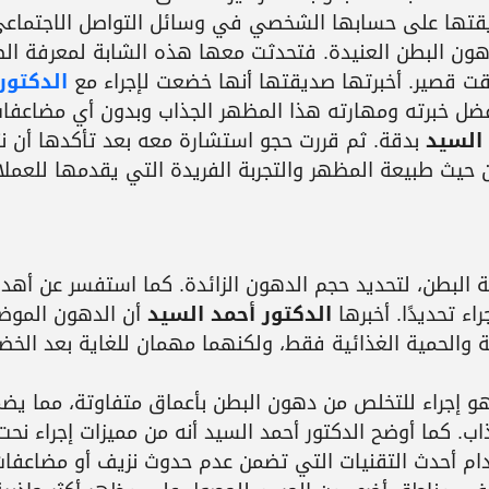
قتها على حسابها الشخصي في وسائل التواصل الاجتماعي
ون البطن العنيدة. فتحدثت معها هذه الشابة لمعرفة الط
ت قصير. أخبرتها صديقتها أنها خضعت لإجراء مع
الدكتور
ضل خبرته ومهارته هذا المظهر الجذاب وبدون أي مضاعفات
 السيد
بدقة. ثم قررت حجو استشارة معه بعد تأكدها أن نت
 حيث طبيعة المظهر والتجربة الفريدة التي يقدمها للعملا
 البطن، لتحديد حجم الدهون الزائدة. كما استفسر عن أهد
ء تحديدًا. أخبرها
الدكتور أحمد السيد
أن الدهون الموض
 والحمية الغذائية فقط، ولكنهما مهمان للغاية بعد الخض
 إجراء للتخلص من دهون البطن بأعماق متفاوتة، مما يض
 كما أوضح الدكتور أحمد السيد أنه من مميزات إجراء نحت
دام أحدث التقنيات التي تضمن عدم حدوث نزيف أو مضاعفات