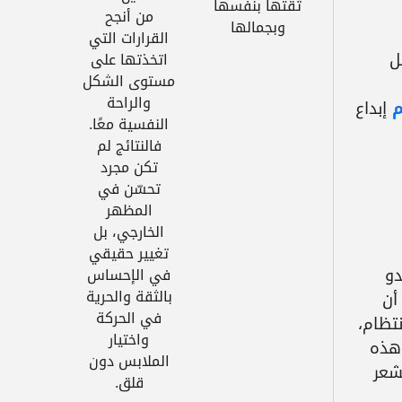
ثقتها بنفسها
من أنجح
وبجمالها
القرارات التي
ل
اتخذتها على
مستوى الشكل
والراحة
م
إبداع
النفسية معًا.
فالنتائج لم
تكن مجرد
تحسّن في
المظهر
الخارجي، بل
تغيير حقيقي
دو
في الإحساس
بالثقة والحرية
أن
في الحركة
تظام،
واختيار
 هذه
الملابس دون
شعر
قلق.