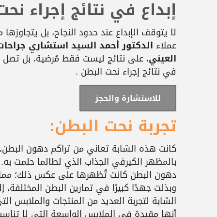
إبداع في نتائج إجراء نح
لا يتوقف الإبداع عند حدود النجاح، بل يتجاوزها
عملاء
الدكتور أحمد السيد استشاري جراحات 
العيني
، على نتائج ليست فقط مُرضية، بل تصل 
في نتائج إجراء نحت البطن .
للاستشارة والحجز
تجربة نحت البطن:
كانت هذه الشابة تعاني من تراكم دهون البطن، 
بالمظهر الكيرفي الجذاب الذي لطالما حلمت به. 
دهون البطن كانت تُظهرها على عكس ذلك؛ مما كان
وبذلت جهدًا كبيرًا في تمارين البطن المختلفة، إ
الشابة لتجربة العديد من المنتجات والملابس ال
أنها مقيدة في الملابس الواسعة التي لا تناسب