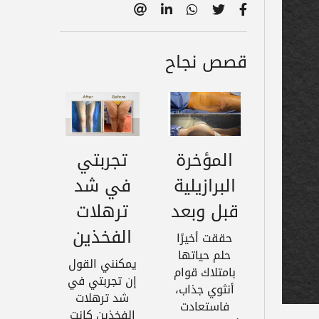
قصص نجاح
المؤخرة
تجربتي
البرازيلية
في شد
قبل وبعد
ترهلات
الفخذين
حققت أخيرًا
حلم حياتها
يمكنني القول
بامتلاك قوام
إن تجربتي في
أنثوي جذاب،
شد ترهلات
فاستعادت
الفخذين كانت