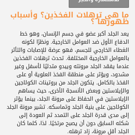
ما هي ترهلات الفخذين؟ وأسباب
ظهورها ؟
يعد الجلد أكبر عضو في جسم الإنسان، وهو خط
الدفاع الأول ضد العوامل الخارجية. ونظرًا لكونه
الغطاء الخارجي للجسم، فهو عرضة للإصابات والتأثر
بالعوامل الخارجية المختلفة. تحدث ترهلات الفخذين
عندما يفقد الجلد مرونته ويبدو متدليًا لأسفل وغير
مشدود، ويؤثر على منطقة الفخذ العلوية أو على
الفخذ بالكامل. يتكون الجلد من بروتينات الكولاجين
والإيلاستين وبعض الأنسجة الأخرى، حيث يساهم
الإيلاستين في الحفاظ على مرونة الجلد، بينما يؤثر
الكولاجين على بنية الجلد وتماسكه. تشير مرونة الجلد
إلى مدى قدرة الجلد على التمدد ثم العودة إلى
شكله السابق دون أن يصبح مرتخيًا. لذا، كلما كان
الجلد أقل مرونة، زاد ترهله.