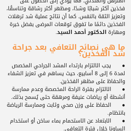
المترهل والمتدلي؛ مما يؤدي إلى الحصول على
فخذين أكثر شبابًا وشدًا، ومظهر أكثر رشاقة وتناسقًا،
وتعزيز الثقة بالنفس. كما أن نتائج عملية شد ترهلات
الفخذين دائمًا ما تفوق توقعات المرضى بفضل خبرة
ومهارة
الدكتور أحمد السيد
.
ما هي نصائح التعافي بعد جراحة
شد الفخذين؟
●
يجب الالتزام بارتداء المشد الجراحي المخصص
لمدة 6 إلى 8 أسابيع، حيث يساهم في تعزيز الشفاء
والحفاظ على مظهر الفخذين.
●
الالتزام بفترة الراحة المخصصة وعدم ممارسة
أنشطة أو رياضات عنيفة ومرهقة حتى يُسمح بذلك.
●
الحفاظ على وزن صحي وثابت وممارسة الرياضة
بانتظام.
●
الابتعاد عن الاستحمام بماء ساخن أو استخدام
الساونا خلال فترة التعافي.