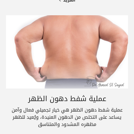
المزيد
عملية شفط دهون الظهر
عملية شفط دهون الظهر هي خيار تجميلي فعال وآمن
يساعد على التخلص من الدهون العنيدة، ويُعيد للظهر
مظهره المشدود والمتناسق