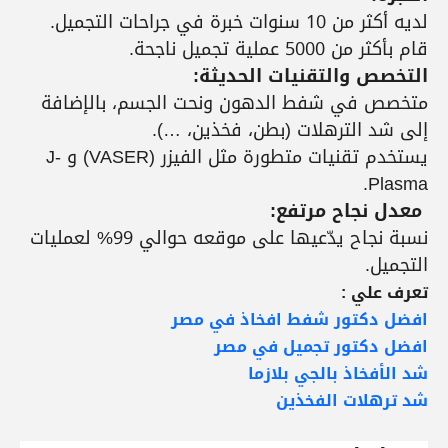
لديه أكثر من 10 سنوات خبرة في جراحات التجميل.
قام بأكثر من 5000 عملية تجميل ناجحة.
التخصص والتقنيات الحديثة:
متخصص في شفط الدهون ونحت الجسم، بالإضافة
إلى شد الترهلات (بطن، فخذين، …).
يستخدم تقنيات متطورة مثل الفيزر (VASER) و J-
Plasma.
معدل نجاح مرتفع:
نسبة نجاح يدّعيها على موقعه حوالي 99% لعمليات
التجميل.
تعرف علي :
افضل دكتور شفط افخاذ في مصر
افضل دكتور تجميل في مصر
شد الأفخاذ بالجي بلازما
شد ترهلات الفخذين